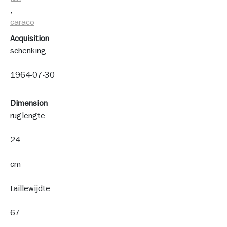
, 
caraco
Acquisition
schenking
1964-07-30
Dimension
ruglengte
24
cm
taillewijdte
67