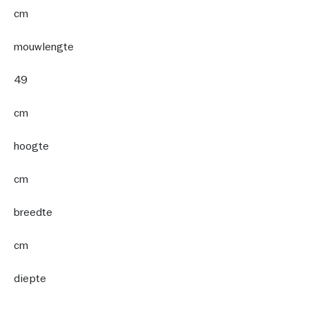
cm
mouwlengte
49
cm
hoogte
cm
breedte
cm
diepte