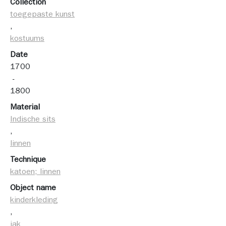
Collection
toegepaste kunst
, 
kostuums
Date
1700
 - 
1800
Material
Indische sits
, 
linnen
Technique
katoen; linnen
Object name
kinderkleding
, 
jak