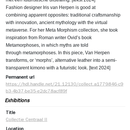
Fashion designer Iris van Herpen is good at 
combining 
apparent opposites: traditional craftsmanship 
with innovation, 
ancient mythology with the virtual 
metaverse. For her Meta 
Morphism collection, she took 
inspiration from Roman writer 
Ovid’s book 
Metamorphoses, in which myths are told 
through 
metamorphoses. In this piece, Van Herpen 
transforms, or 
‘morphs’, alternative leather into a semi-
transparent kimono 
with a futuristic look. [text 2024]
Permanent url
https://hdl.handle.net/21.12130/collect.a1779846-c9
b3-4b37-be35-e2dc78acf89f
Exhibitions
Title
Collectie Centraal II
Location